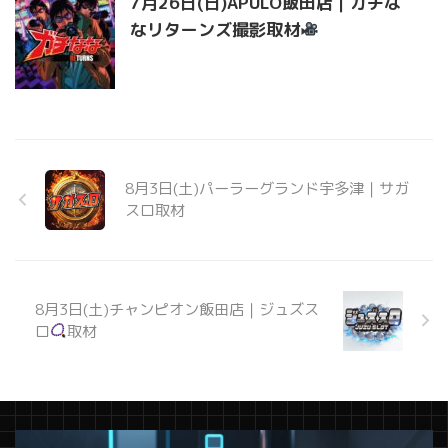
7月26日(日)APULO飯田店｜ガチな
なリターンズ撮影取材
8月3日(土)パーラーグランド宇多津｜サガ
スロ取材
8月3日(土)チャンピオン飯田店｜ジュズス
ロ
取材