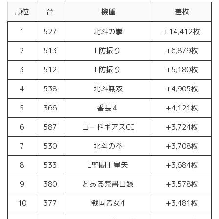
順位
台
機種
差枚
1
527
北斗の拳
+14,412枚
2
513
L防振り
+6,879枚
3
512
L防振り
+5,180枚
4
538
北斗無双
+4,905枚
5
366
番長４
+4,121枚
6
587
コードギアスCC
+3,724枚
7
530
北斗の拳
+3,708枚
8
533
L聖闘士星矢
+3,684枚
9
380
とある禁書目録
+3,578枚
10
377
戦国乙女4
+3,481枚