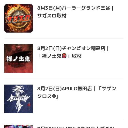
8月3日(月)パーラーグランド三谷｜
サガスロ取材
8月2日(日)チャンピオン穂高店｜
「禅ノ土鬼
」取材
8月2日(日)APULO飯田店｜「サザン
クロス✙」