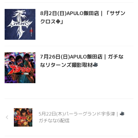
8月2日(日)APULO飯田店｜「サザン
クロス✙」
7月26日(日)APULO飯田店｜ガチな
なリターンズ撮影取材
5月22日(木)パーラーグランド宇多津｜
ガチななG配信