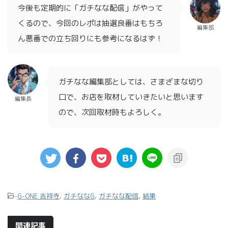
今後も定期的に「ガチなな配信」がやって
くるので、今回のレポは抽選良番はもちろ
編集部
ん悪番での立ち回りにも参考になるはず！
ガチなな編集部としては、さまざまな切り
口で、お店を取材していきたいと思います
編集長
ので、次回取材時もよろしく。
-
G-ONE 吉祥寺
,
ガチななG
,
ガチなな配信
,
結果
関連記事