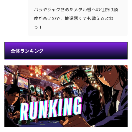
バラやジャグ含めたメダル機への仕掛け頻
度が高いので、抽選悪くても戦えるよね
っ！
全体ランキング