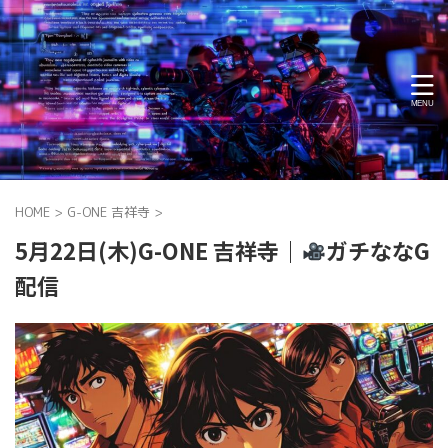
HOME
>
G-ONE 吉祥寺
>
5月22日(木)G-ONE 吉祥寺｜
ガチななG
配信