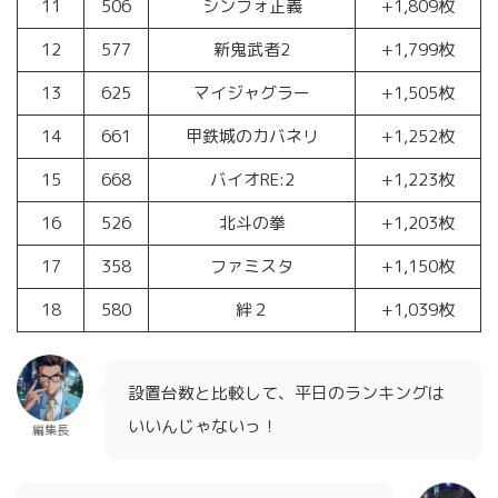
11
506
シンフォ正義
+1,809枚
12
577
新鬼武者2
+1,799枚
13
625
マイジャグラー
+1,505枚
14
661
甲鉄城のカバネリ
+1,252枚
15
668
バイオRE:2
+1,223枚
16
526
北斗の拳
+1,203枚
17
358
ファミスタ
+1,150枚
18
580
絆２
+1,039枚
設置台数と比較して、平日のランキングは
いいんじゃないっ！
編集長