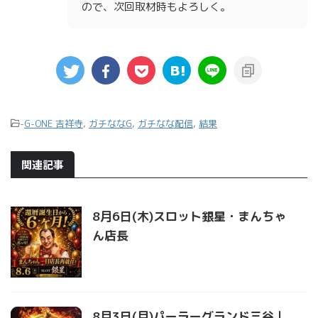
ので、次回取材時もよろしく。
-
G-ONE 吉祥寺
,
ガチななG
,
ガチなな配信
,
結果
関連記事
8月6日(木)スロット銀星・まんちゃ
ん店長
8月3日(月)パーラーグランド三谷｜