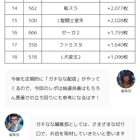
14
562
転スラ
+2,077枚
15
500
L聖闘士星矢
+2,028枚
16
666
ゼーガ２
+1,759枚
17
358
ファミスタ
+1,640枚
18
518
L犬夜叉2
+1,096枚
今後も定期的に「ガチなな配信」がやって
くるので、今回のレポは抽選良番はもちろ
編集部
ん悪番での立ち回りにも参考になるはず！
ガチなな編集部としては、さまざまな切り
口で、お店を取材していきたいと思います
編集長