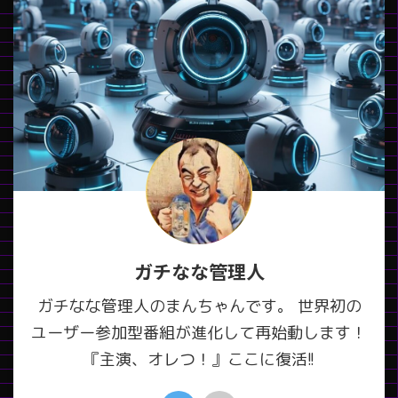
ガチなな管理人
ガチなな管理人のまんちゃんです。 世界初の
ユーザー参加型番組が進化して再始動します！
『主演、オレつ！』ここに復活!!