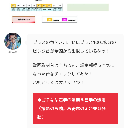
プラスの色付き台、特にプラス1000枚超の
ピンク台が全館から出現しているなっ！
編集長
動画取材台はもちろん、編集部視点で気に
なった台をチェックしてみた！
法則としては大きく２つ！
●ガチなな右手の法則＆左手の法則
（撮影のお隣。お得意の３台並び発
動）