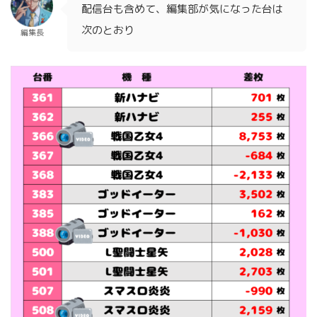
配信台も含めて、編集部が気になった台は
次のとおり
編集長