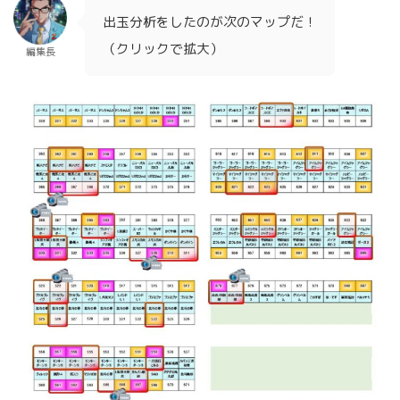
出玉分析をしたのが次のマップだ！
（クリックで拡大）
編集長