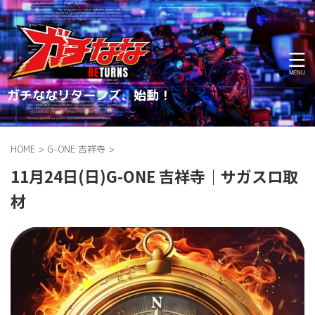
ガチななリターンズ、始動！
HOME
>
G-ONE 吉祥寺
>
11月24日(日)G-ONE 吉祥寺｜サガスロ取
材