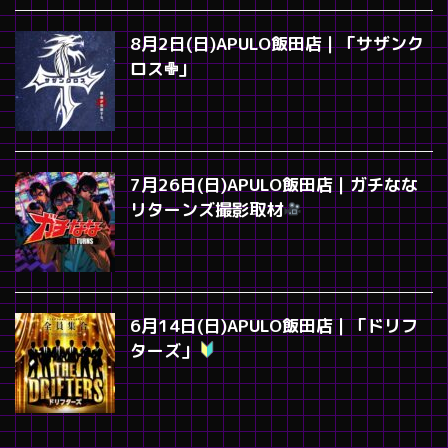
8月2日(日)APULO飯田店｜「サザンク
ロス✙」
7月26日(日)APULO飯田店｜ガチなな
リターンズ撮影取材
6月14日(日)APULO飯田店｜「ドリフ
ターズ」