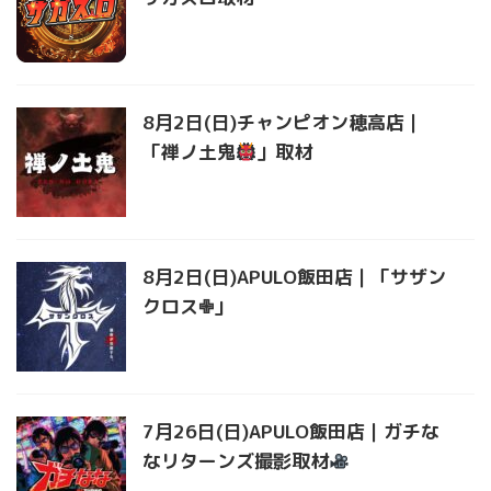
8月2日(日)チャンピオン穂高店｜
「禅ノ土鬼
」取材
8月2日(日)APULO飯田店｜「サザン
クロス✙」
7月26日(日)APULO飯田店｜ガチな
なリターンズ撮影取材