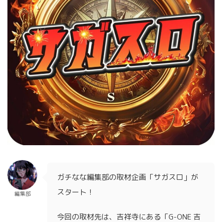
ガチなな編集部の取材企画「サガスロ」が
スタート！
編集部
今回の取材先は、吉祥寺にある「G-ONE 吉