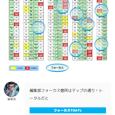
編集部フォーカス箇所はマップの通り！ト
ータルだと
編集長