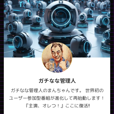
ガチなな管理人
ガチなな管理人のまんちゃんです。 世界初の
ユーザー参加型番組が進化して再始動します！
『主演、オレつ！』ここに復活!!