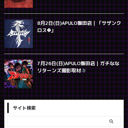
8月2日(日)APULO飯田店｜「サザンク
ロス✙」
7月26日(日)APULO飯田店｜ガチなな
リターンズ撮影取材
サイト検索