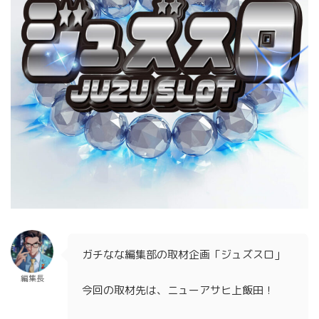
ガチなな編集部の取材企画「ジュズスロ」
編集長
今回の取材先は、ニューアサヒ上飯田！