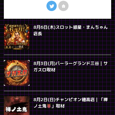
8月6日(木)スロット銀星・まんちゃん
店長
8月3日(月)パーラーグランド三谷｜サ
ガスロ取材
8月2日(日)チャンピオン穂高店｜「禅
ノ土鬼
」取材