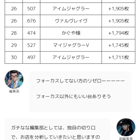
26
507
アイムジャグラー
+1,905枚
26
676
ヴァルヴレイヴ
+1,905枚
28
474
かぐや様
+1,794枚
29
527
マイジャグラーV
+1,745枚
30
497
アイムジャグラー
+1,711枚
フォーカスしてない方のリゼローーーーー
編集長
フォーカス以外にもいい台ありそう
ガチなな編集部としては、独自の切り口
で、お店を分析していきたいと思いますの
副編集長