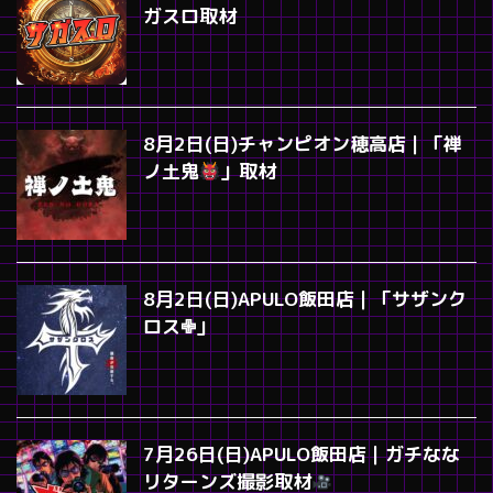
ガスロ取材
8月2日(日)チャンピオン穂高店｜「禅
ノ土鬼
」取材
8月2日(日)APULO飯田店｜「サザンク
ロス✙」
7月26日(日)APULO飯田店｜ガチなな
リターンズ撮影取材