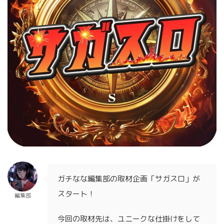
ガチなな編集部の取材企画「サガスロ」が
スタート！
編集部
今回の取材先は、ユニークな仕掛けをして