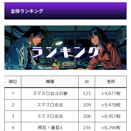
全体ランキング
順位
機種
台
差枚
1
スマスロ北斗の拳
523
+9,871枚
2
スマスロ炎炎
209
+9,478枚
3
スマスロ炎炎
208
+8,957枚
4
押忍！番長4
234
+8,294枚