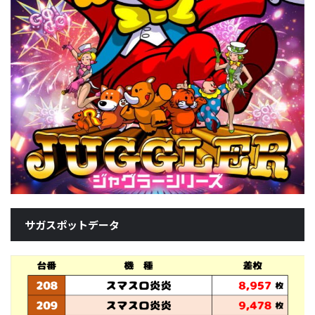
サガスポットデータ