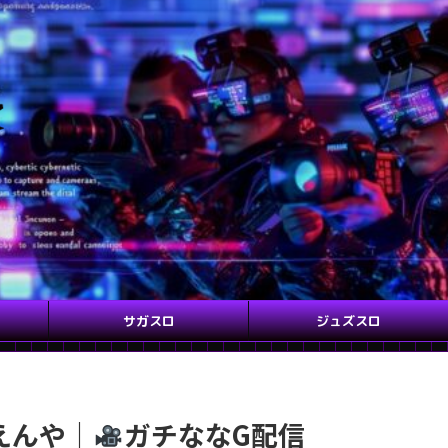
サガスロ
ジュズスロ
ちえんや｜
ガチななG配信