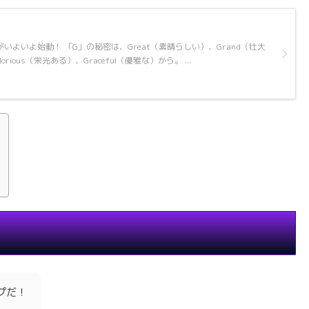
いよいよ始動！ 「G」の秘密は、Great（素晴らしい）、Grand（壮大
orious（栄光ある）、Graceful（優雅な）から。 ...
プだ！