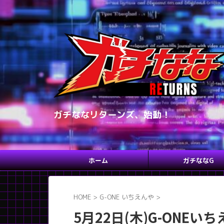
ガチななリターンズ、始動！
ホーム
ガチななG
HOME
>
G-ONE いちえんや
>
5月22日(木)G-ONEい