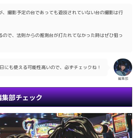
が、撮影予定の台であっても遊技されていない台の撮影は行
るので、法則からの推測台が打たれてなかった時はぜひ狙っ
日にも使える可能性高いので、必ずチェックね！
編集部
編集部チェック