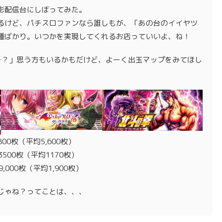
影配信台にしぼってみた。
るけど、パチスロファンなら誰しもが、「あの台のイイヤツ
種ばかり。いつかを実現してくれるお店っていいよ、ね！
ー？」思う方もいるかもだけど、よーく出玉マップをみてほし
00枚（平均5,600枚）
3500枚（平均1170枚）
000枚（平均1,900枚）
じゃね？ってことは、、、