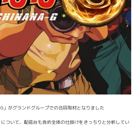
G」がグランドグループでの合同取材となりました
」について、配信台も含め全体の仕掛けをきっちりと分析してい