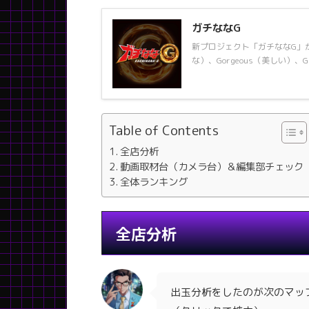
ガチななG
新プロジェクト「ガチななG」が
な）、Gorgeous（美しい）、Gl
Table of Contents
全店分析
動画取材台（カメラ台）＆編集部チェック
全体ランキング
全店分析
出玉分析をしたのが次のマッ