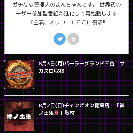
ガチなな管理人のまんちゃんです。 世界初の
ユーザー参加型番組が進化して再始動します！
『主演、オレつ！』ここに復活!!
8月3日(月)パーラーグランド三谷｜サ
ガスロ取材
8月2日(日)チャンピオン穂高店｜「禅
ノ土鬼
」取材