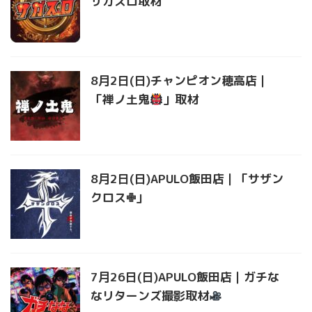
サガスロ取材
8月2日(日)チャンピオン穂高店｜
「禅ノ土鬼
」取材
8月2日(日)APULO飯田店｜「サザン
クロス✙」
7月26日(日)APULO飯田店｜ガチな
なリターンズ撮影取材