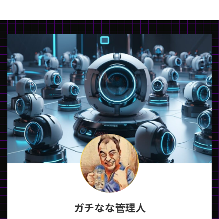
ガチなな管理人