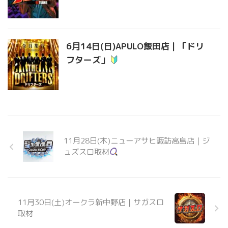
6月14日(日)APULO飯田店｜「ドリ
フターズ」
11月28日(木)ニューアサヒ諏訪高島店｜ジ
ュズスロ取材
11月30日(土)オークラ新中野店｜サガスロ
取材