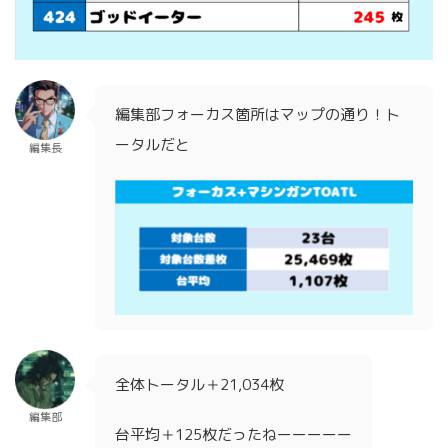
編集部フォーカス箇所はマップの通り！ト
ータルだと
編集長
全体トータル＋21,034枚
編集部
台平均＋125枚だったねーーーーー