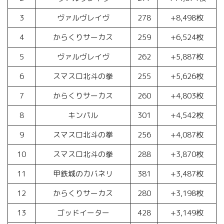
3
ヴァルヴレイヴ
278
+8,498枚
4
からくりサーカス
259
+6,524枚
5
ヴァルヴレイヴ
262
+5,887枚
6
スマスロ北斗の拳
255
+5,626枚
7
からくりサーカス
260
+4,803枚
8
キンパル
301
+4,542枚
9
スマスロ北斗の拳
256
+4,087枚
10
スマスロ北斗の拳
288
+3,870枚
11
甲鉄城のカバネリ
381
+3,487枚
12
からくりサーカス
280
+3,198枚
13
ゴッドイーター
428
+3,149枚