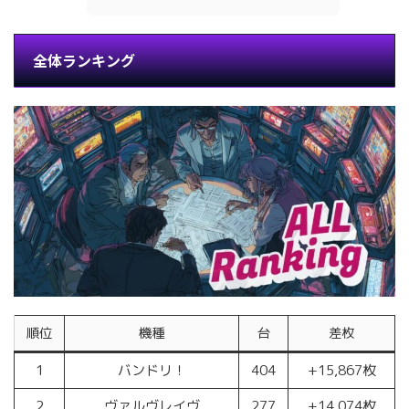
全体ランキング
順位
機種
台
差枚
1
バンドリ！
404
+15,867枚
2
ヴァルヴレイヴ
277
+14,074枚