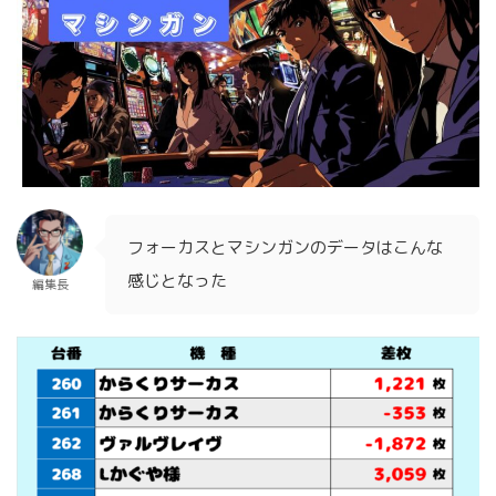
フォーカスとマシンガンのデータはこんな
感じとなった
編集長