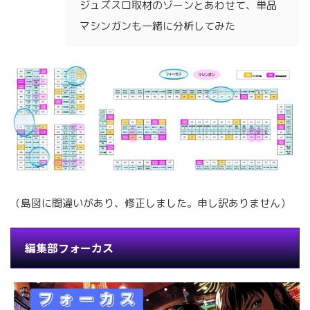
ジュズスロ取材のゾーンとあわせて、単品
マシンガンも一緒に分析してみた
（島図に間違いがあり、修正しました。申し訳ありません）
編集部フォーカス