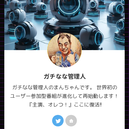
ガチなな管理人
ガチなな管理人のまんちゃんです。 世界初の
ユーザー参加型番組が進化して再始動します！
『主演、オレつ！』ここに復活!!