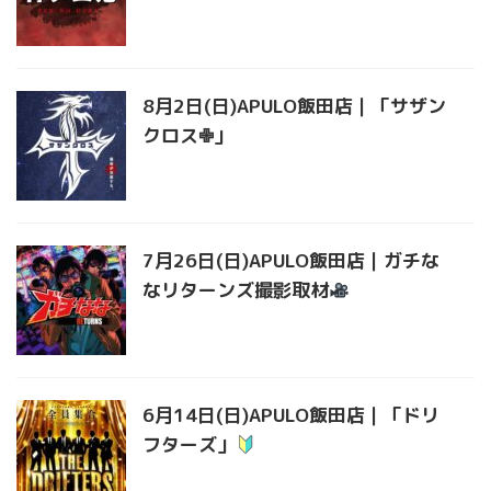
8月2日(日)APULO飯田店｜「サザン
クロス✙」
7月26日(日)APULO飯田店｜ガチな
なリターンズ撮影取材
6月14日(日)APULO飯田店｜「ドリ
フターズ」