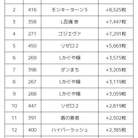
2
416
モンキーターン５
+8,525枚
3
358
L忍魂 参
+7,447枚
4
271
ゴジエヴァ
+7,291枚
5
450
リゼロ２
+5,663枚
6
269
Lかぐや様
+3,575枚
7
398
ダンまち
+3,205枚
8
267
Lかぐや様
+3,119枚
9
268
Lかぐや様
+3,059枚
10
447
リゼロ２
+2,819枚
11
391
盾の勇者
+2,502枚
12
400
ハイパーラッシュ
+2,385枚