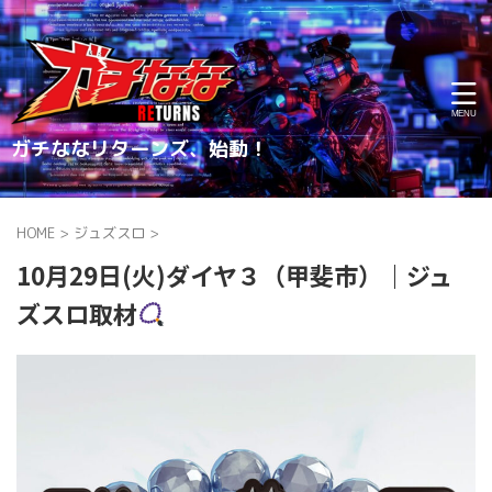
ガチななリターンズ、始動！
HOME
>
ジュズスロ
>
10月29日(火)ダイヤ３（甲斐市）｜ジュ
ズスロ取材