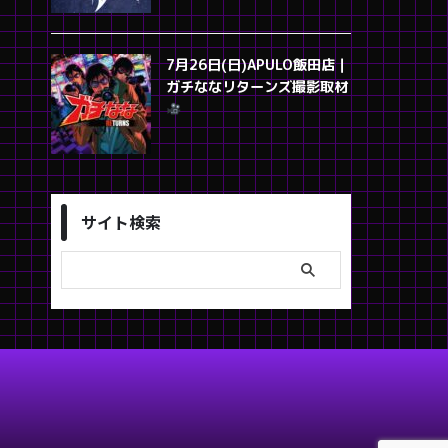
7月26日(日)APULO飯田店｜
ガチななリターンズ撮影取材
サイト検索