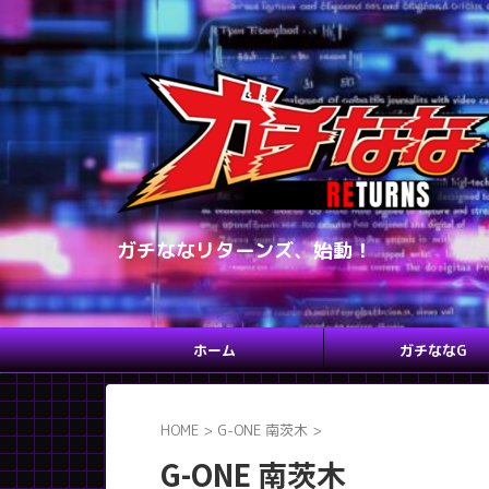
ガチななリターンズ、始動！
ホーム
ガチななG
HOME
>
G-ONE 南茨木
>
G-ONE 南茨木