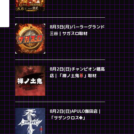
8月3日(月)パーラーグランド
三谷｜サガスロ取材
8月2日(日)チャンピオン穂高
店｜「禅ノ土鬼
」取材
8月2日(日)APULO飯田店｜
「サザンクロス✙」