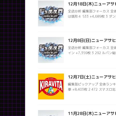
12月18日(木)ニュー
全店分析 編集部フォーカス 全体ラン
は銭形４ 533 +4,689枚 3 ダン持て
12月8日(日)ニューア
全店分析 編集部フォーカス 全体ランキ
イン +7,359枚 3 292 ルパン秘宝 
12月7日(土)ニューア
編集部ピックアップ 全体ランキン
拳 +8,403枚 2 472 スマスロ北
11月28日(木)ニュー