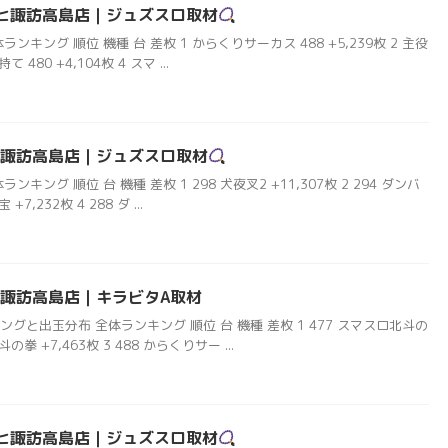
アサヒ諏訪高島店｜ジュズスロ取材
キング 順位 機種 台 差枚 1 からくりサーカス 488 +5,239枚 2 主役
 480 +4,104枚 4 スマ ...
サヒ諏訪高島店｜ジュズスロ取材
ング 順位 台 機種 差枚 1 298 犬夜叉2 +11,307枚 2 294 ダンバ
+7,232枚 4 288 ダ ...
サヒ諏訪高島店｜キラビタA取材
グと出玉分布 全体ランキング 順位 台 機種 差枚 1 477 スマスロ北斗の
斗の拳 +7,463枚 3 488 からくりサー ...
アサヒ諏訪高島店｜ジュズスロ取材