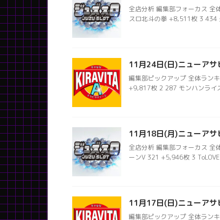
全店分析 編集部フォーカス 全体ラン
スロ北斗の拳 +8,511枚 3 434 炎
11月24日(日)ニューア
編集部ピックアップ 全体ランキン
+9,817枚 2 287 モンハンライズ
11月18日(月)ニュー
全店分析 編集部フォーカス 全体ラン
ーンV 321 +5,946枚 3 ToLOVEる
11月17日(日)ニューア
編集部ピックアップ 全体ランキン