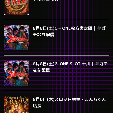
8月8日(土)G－ONE枚方宮之阪｜
ガ
チなな配信
8月8日(土)G-ONE SLOT 十川｜
ガチ
なな配信
8月6日(木)スロット銀星・まんちゃん
店長