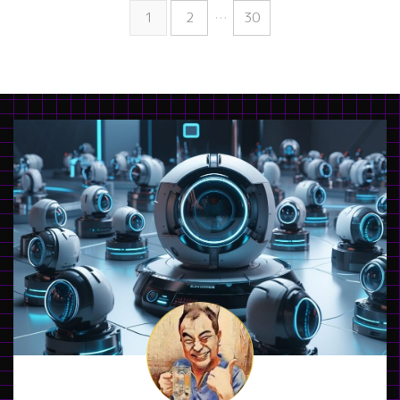
1
2
…
30