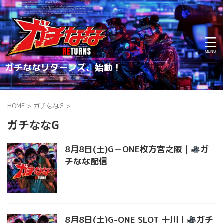
ガチななリターンズ、始動！
HOME
>
ガチななG
>
ガチななG
8月8日(土)G－ONE枚方宮之阪｜
ガ
チなな配信
8月8日(土)G-ONE SLOT 十川｜
ガチ