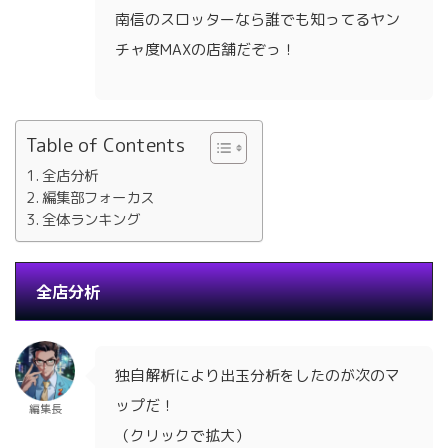
南信のスロッターなら誰でも知ってるヤン
チャ度MAXの店舗だぞっ！
Table of Contents
全店分析
編集部フォーカス
全体ランキング
全店分析
独自解析により出玉分析をしたのが次のマ
ップだ！
編集長
（クリックで拡大）