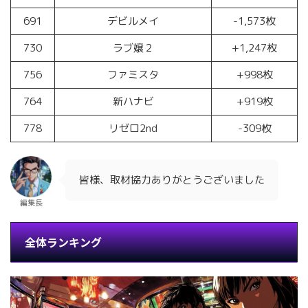
691
デビルメイ
-1,573枚
730
ラブ嬢２
+1,247枚
756
ファミスタ
+998枚
764
新ハナビ
+919枚
778
リゼロ2nd
-309枚
皆様、取材協力ありがとうございました
編集長
全体ランキング