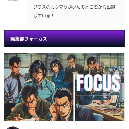
プラスのカタマリがいたるところから出現
している！
編集部フォーカス