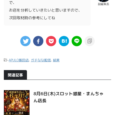
で、
副編集長
お店を分析していきたいと思いますので、
次回取材時の参考にしてね
-
APULO飯田店
,
ガチなな配信
,
結果
関連記事
8月6日(木)スロット銀星・まんちゃ
ん店長