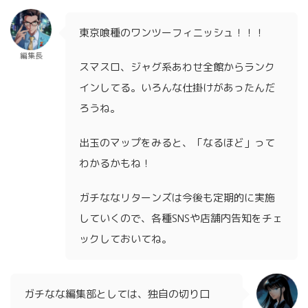
東京喰種のワンツーフィニッシュ！！！
編集長
スマスロ、ジャグ系あわせ全館からランク
インしてる。いろんな仕掛けがあったんだ
ろうね。
出玉のマップをみると、「なるほど」って
わかるかもね！
ガチななリターンズは今後も定期的に実施
していくので、各種SNSや店舗内告知をチェ
ックしておいてね。
ガチなな編集部としては、独自の切り口